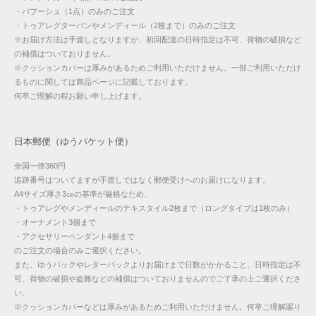
・バブーシュ（1点）のみのご注文
・トゥアレグターバンやメンディール（2枚まで）のみのご注文
※お届け方法は手渡しとなりますが、初回配達の日時指定は不可、荷物の破損など
の補償はついておりません。
※クッションカバーは厚みがあるためご利用いただけません。一部ご利用いただけ
るものに関しては商品ページに記載しております。
何卒ご理解の程お願い申し上げます。
日本郵便（ゆうパケット便）
全国一律360円
追跡番号はついてますが手渡しではなく郵便受けへのお届けになります。
A4サイズ厚さ3㎝の基準が厳格なため、
・トゥアレグやメンディールのテキスタイル2枚まで（ロングタイプは1枚のみ）
・オーナメント3個まで
・アクセサリーペンダント4個まで
のご注文の場合のみご選択ください。
また、ゆうパックやレターパックよりお届けまで日数がかかること、日時指定は不
可、荷物の破損や盗難などの補償はついておりませんのでご了承の上ご選択くださ
い。
※クッションカバーなどは厚みがあるためご利用いただけません。何卒ご理解賜り