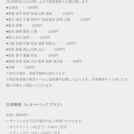
18,000円以上のお買い上げで送料無料でお届け致します。
■北海道・・・1600円
■青森 岩手 秋田 宮城 山形 福島 ・・・1400円
■東京 埼玉 千葉 神奈川 茨城 栃木 群馬 山梨・・・1200円
■新潟 長野・・・1200円
■岐阜 静岡 愛知 三重 ・・・1100円
■富山 石川 福井・・・1100円
■大阪 京都 兵庫 奈良 滋賀 和歌山・・・1100円
■鳥取 島根 岡山 広島 山口・・・1000円
■徳島 香川 愛媛 高知 ・・・1000円
■福岡 佐賀 長崎 大分 熊本 宮崎 鹿児島・・・900円
■沖縄・・・1300円
※代引の場合、別途手数料が掛かります。
※商品発送後の発送メールに追跡番号記載しております。日本郵便サイト内にてお
届け日時をご指定いただけます。
日本郵便（レターパックプラス）
全国一律600円
レターパックは下記の場合のみご利用いただけます。
・オーナメント（4点まで）のみのご注文
・ドアノッカー（1点）のみのご注文