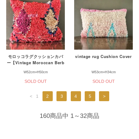
モロッコラグクッションカバ
vintage rug Cushion Cover
ー【Vintage Moroccan Berb
er Cushion Cover】
W52cm×H50cm
W53cm×H34cm
SOLD OUT
SOLD OUT
<
1
2
3
4
5
>
160商品中 1～32商品