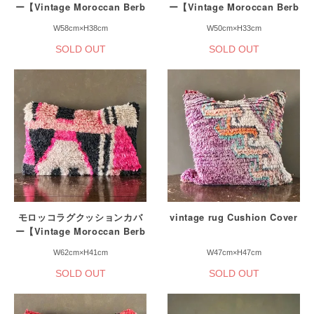
ー【Vintage Moroccan Berb
ー【Vintage Moroccan Berb
er Cushion Cover】
er Cushion Cover】
W58cm×H38cm
W50cm×H33cm
SOLD OUT
SOLD OUT
モロッコラグクッションカバ
vintage rug Cushion Cover
ー【Vintage Moroccan Berb
er Cushion Cover】
W62cm×H41cm
W47cm×H47cm
SOLD OUT
SOLD OUT