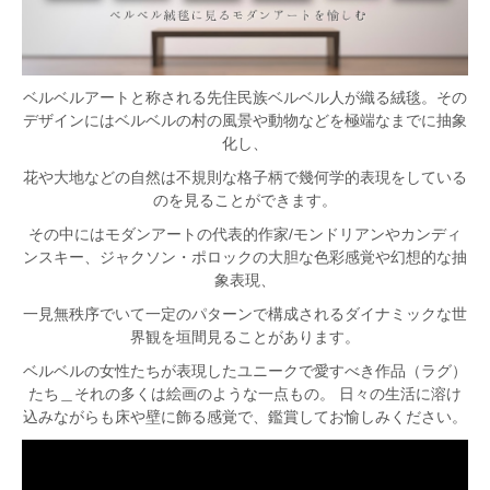
ベルベルアートと称される先住民族ベルベル人が織る絨毯。その
デザインにはベルベルの村の風景や動物などを極端なまでに抽象
化し、
花や大地などの自然は不規則な格子柄で幾何学的表現をしている
のを見ることができます。
その中にはモダンアートの代表的作家/モンドリアンやカンディ
ンスキー、ジャクソン・ポロックの大胆な色彩感覚や幻想的な抽
象表現、
一見無秩序でいて一定のパターンで構成されるダイナミックな世
界観を垣間見ることがあります。
ベルベルの女性たちが表現したユニークで愛すべき作品（ラグ）
たち＿それの多くは絵画のような一点もの。 日々の生活に溶け
込みながらも床や壁に飾る感覚で、鑑賞してお愉しみください。