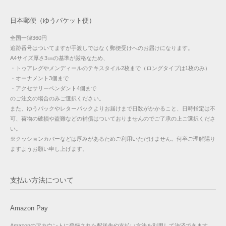
日本郵便（ゆうパケット便）
全国一律360円
追跡番号はついてますが手渡しではなく郵便受けへのお届けになります。
A4サイズ厚さ3㎝の基準が厳格なため、
・トゥアレグやメンディールのテキスタイル2枚まで（ロングタイプは1枚のみ）
・オーナメント3個まで
・アクセサリーペンダント4個まで
のご注文の場合のみご選択ください。
また、ゆうパックやレターパックよりお届けまで日数がかかること、日時指定は不
可、荷物の破損や盗難などの補償はついておりませんのでご了承の上ご選択くださ
い。
※クッションカバーなどは厚みがあるためご利用いただけません。何卒ご理解賜り
ますようお願い申し上げます。
支払い方法について
Amazon Pay
Amazonのアカウントに登録された配送先や支払い方法を利用して決済できます。