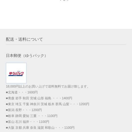
配送・送料について
日本郵便（ゆうパック）
18,000円以上のお買い上げで送料無料でお届け致します。
■北海道・・・1600円
■青森 岩手 秋田 宮城 山形 福島 ・・・1400円
■東京 埼玉 千葉 神奈川 茨城 栃木 群馬 山梨・・・1200円
■新潟 長野・・・1200円
■岐阜 静岡 愛知 三重 ・・・1100円
■富山 石川 福井・・・1100円
■大阪 京都 兵庫 奈良 滋賀 和歌山・・・1100円