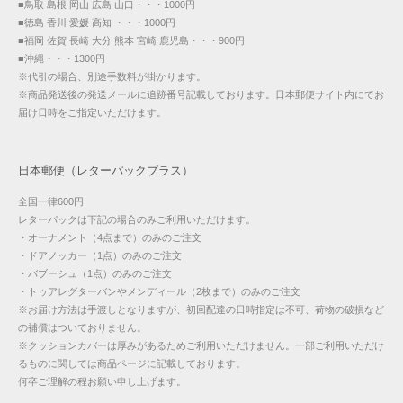
■鳥取 島根 岡山 広島 山口・・・1000円
■徳島 香川 愛媛 高知 ・・・1000円
■福岡 佐賀 長崎 大分 熊本 宮崎 鹿児島・・・900円
■沖縄・・・1300円
※代引の場合、別途手数料が掛かります。
※商品発送後の発送メールに追跡番号記載しております。日本郵便サイト内にてお
届け日時をご指定いただけます。
日本郵便（レターパックプラス）
全国一律600円
レターパックは下記の場合のみご利用いただけます。
・オーナメント（4点まで）のみのご注文
・ドアノッカー（1点）のみのご注文
・バブーシュ（1点）のみのご注文
・トゥアレグターバンやメンディール（2枚まで）のみのご注文
※お届け方法は手渡しとなりますが、初回配達の日時指定は不可、荷物の破損など
の補償はついておりません。
※クッションカバーは厚みがあるためご利用いただけません。一部ご利用いただけ
るものに関しては商品ページに記載しております。
何卒ご理解の程お願い申し上げます。