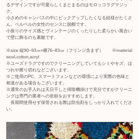
るデザインですが可愛らしくまとまるのはモロッコラグマジッ
ク。
小さめのキャンバスの中にピックアップしたくなる紋様がたくさ
ん。ベルベルの女性のセンスに脱帽です。
小振りのサイズ感とヴィンテージのくったりした柔らかい風合い
で壁に飾るのも素敵です。
※size 縦90~93㎝×横76~83㎝（フリンジ含まず） ※material
wool,cotton,acryl
※ユーズドラグですのでクリーニングしていてもシミやキズ、ほ
つれや擦り切れなどございます。
※ご使用のPC、スマートフォンなどの環境により実際の色味と
相違がある場合もございます。
※通常のお手入れは天日干しと掃除機掛けで充分ですがクリーニ
ングは専門の業者への依頼をおすすめします。
長期間使用せず保管される際は防虫剤をしっかり入れてくださ
い。