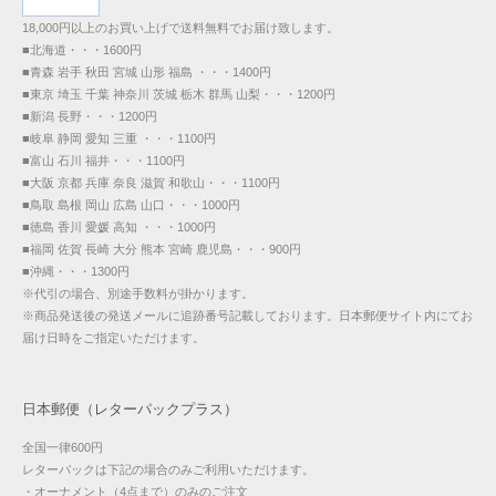
18,000円以上のお買い上げで送料無料でお届け致します。
■北海道・・・1600円
■青森 岩手 秋田 宮城 山形 福島 ・・・1400円
■東京 埼玉 千葉 神奈川 茨城 栃木 群馬 山梨・・・1200円
■新潟 長野・・・1200円
■岐阜 静岡 愛知 三重 ・・・1100円
■富山 石川 福井・・・1100円
■大阪 京都 兵庫 奈良 滋賀 和歌山・・・1100円
■鳥取 島根 岡山 広島 山口・・・1000円
■徳島 香川 愛媛 高知 ・・・1000円
■福岡 佐賀 長崎 大分 熊本 宮崎 鹿児島・・・900円
■沖縄・・・1300円
※代引の場合、別途手数料が掛かります。
※商品発送後の発送メールに追跡番号記載しております。日本郵便サイト内にてお
届け日時をご指定いただけます。
日本郵便（レターパックプラス）
全国一律600円
レターパックは下記の場合のみご利用いただけます。
・オーナメント（4点まで）のみのご注文