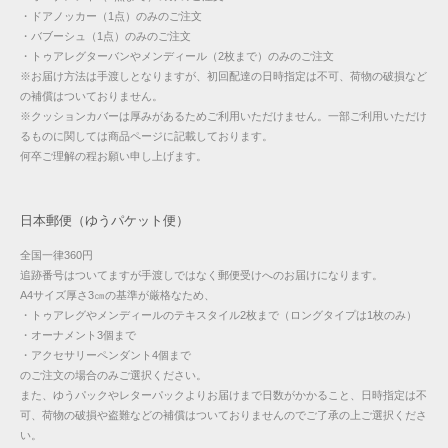
・ドアノッカー（1点）のみのご注文
・バブーシュ（1点）のみのご注文
・トゥアレグターバンやメンディール（2枚まで）のみのご注文
※お届け方法は手渡しとなりますが、初回配達の日時指定は不可、荷物の破損など
の補償はついておりません。
※クッションカバーは厚みがあるためご利用いただけません。一部ご利用いただけ
るものに関しては商品ページに記載しております。
何卒ご理解の程お願い申し上げます。
日本郵便（ゆうパケット便）
全国一律360円
追跡番号はついてますが手渡しではなく郵便受けへのお届けになります。
A4サイズ厚さ3㎝の基準が厳格なため、
・トゥアレグやメンディールのテキスタイル2枚まで（ロングタイプは1枚のみ）
・オーナメント3個まで
・アクセサリーペンダント4個まで
のご注文の場合のみご選択ください。
また、ゆうパックやレターパックよりお届けまで日数がかかること、日時指定は不
可、荷物の破損や盗難などの補償はついておりませんのでご了承の上ご選択くださ
い。