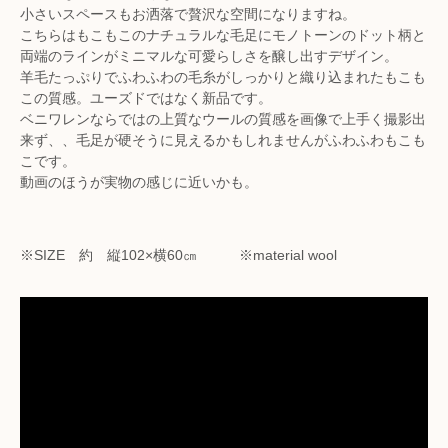
小さいスペースもお洒落で贅沢な空間になりますね。
こちらはもこもこのナチュラルな毛足にモノトーンのドット柄と
両端のラインがミニマルな可愛らしさを醸し出すデザイン。
羊毛たっぷりでふわふわの毛糸がしっかりと織り込まれたもこも
この質感。ユーズドではなく新品です。
ベニワレンならではの上質なウールの質感を画像で上手く撮影出
来ず、、毛足が硬そうに見えるかもしれませんがふわふわもこも
こです。
動画のほうが実物の感じに近いかも。
※SIZE 約 縦102×横60㎝ ※material wool