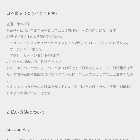
日本郵便（ゆうパケット便）
全国一律360円
追跡番号はついてますが手渡しではなく郵便受けへのお届けになります。
A4サイズ厚さ3㎝の基準が厳格なため、
・トゥアレグやメンディールのテキスタイル2枚まで（ロングタイプは1枚のみ）
・オーナメント3個まで
・アクセサリーペンダント4個まで
のご注文の場合のみご選択ください。
また、ゆうパックやレターパックよりお届けまで日数がかかること、日時指定は不
可、荷物の破損や盗難などの補償はついておりませんのでご了承の上ご選択くださ
い。
※クッションカバーなどは厚みがあるためご利用いただけません。何卒ご理解賜り
ますようお願い申し上げます。
支払い方法について
Amazon Pay