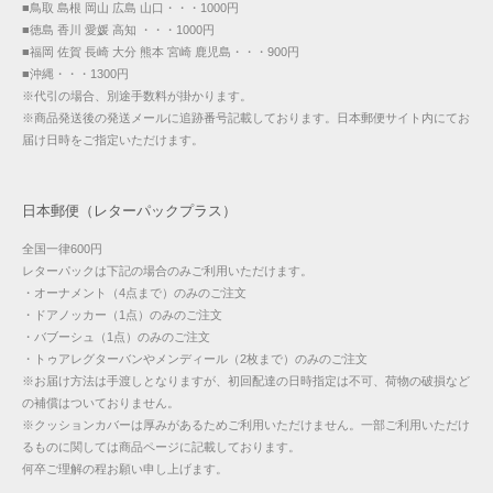
■鳥取 島根 岡山 広島 山口・・・1000円
■徳島 香川 愛媛 高知 ・・・1000円
■福岡 佐賀 長崎 大分 熊本 宮崎 鹿児島・・・900円
■沖縄・・・1300円
※代引の場合、別途手数料が掛かります。
※商品発送後の発送メールに追跡番号記載しております。日本郵便サイト内にてお
届け日時をご指定いただけます。
日本郵便（レターパックプラス）
全国一律600円
レターパックは下記の場合のみご利用いただけます。
・オーナメント（4点まで）のみのご注文
・ドアノッカー（1点）のみのご注文
・バブーシュ（1点）のみのご注文
・トゥアレグターバンやメンディール（2枚まで）のみのご注文
※お届け方法は手渡しとなりますが、初回配達の日時指定は不可、荷物の破損など
の補償はついておりません。
※クッションカバーは厚みがあるためご利用いただけません。一部ご利用いただけ
るものに関しては商品ページに記載しております。
何卒ご理解の程お願い申し上げます。