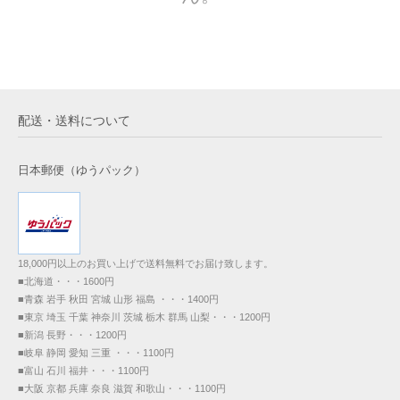
配送・送料について
日本郵便（ゆうパック）
18,000円以上のお買い上げで送料無料でお届け致します。
■北海道・・・1600円
■青森 岩手 秋田 宮城 山形 福島 ・・・1400円
■東京 埼玉 千葉 神奈川 茨城 栃木 群馬 山梨・・・1200円
■新潟 長野・・・1200円
■岐阜 静岡 愛知 三重 ・・・1100円
■富山 石川 福井・・・1100円
■大阪 京都 兵庫 奈良 滋賀 和歌山・・・1100円