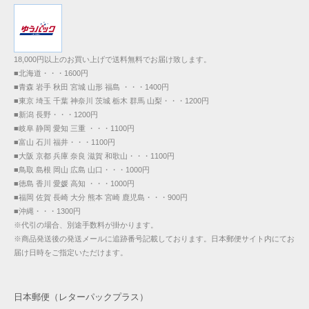
18,000円以上のお買い上げで送料無料でお届け致します。
■北海道・・・1600円
■青森 岩手 秋田 宮城 山形 福島 ・・・1400円
■東京 埼玉 千葉 神奈川 茨城 栃木 群馬 山梨・・・1200円
■新潟 長野・・・1200円
■岐阜 静岡 愛知 三重 ・・・1100円
■富山 石川 福井・・・1100円
■大阪 京都 兵庫 奈良 滋賀 和歌山・・・1100円
■鳥取 島根 岡山 広島 山口・・・1000円
■徳島 香川 愛媛 高知 ・・・1000円
■福岡 佐賀 長崎 大分 熊本 宮崎 鹿児島・・・900円
■沖縄・・・1300円
※代引の場合、別途手数料が掛かります。
※商品発送後の発送メールに追跡番号記載しております。日本郵便サイト内にてお
届け日時をご指定いただけます。
日本郵便（レターパックプラス）