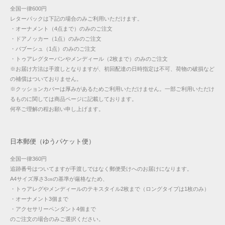
全国一律600円
レターパックは下記の場合のみご利用いただけます。
・オーナメント（4点まで）のみのご注文
・ドアノッカー（1点）のみのご注文
・バブーシュ（1点）のみのご注文
・トゥアレグターバンやメンディール（2枚まで）のみのご注文
※お届け方法は手渡しとなりますが、初回配達の日時指定は不可、荷物の破損など
の補償はついておりません。
※クッションカバーは厚みがあるためご利用いただけません。一部ご利用いただけ
るものに関しては商品ページに記載しております。
何卒ご理解の程お願い申し上げます。
日本郵便（ゆうパケット便）
全国一律360円
追跡番号はついてますが手渡しではなく郵便受けへのお届けになります。
A4サイズ厚さ3㎝の基準が厳格なため、
・トゥアレグやメンディールのテキスタイル2枚まで（ロングタイプは1枚のみ）
・オーナメント3個まで
・アクセサリーペンダント4個まで
のご注文の場合のみご選択ください。