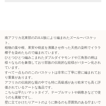
南アフリカ北東部のZULU族により編まれたズールーバスケッ
ト。
植物の葉や根、果実や樹皮を沸騰させ作った天然の染料でイララ
椰子を染めたもので編まれています。
ひとつひとつ編みこまれたダブルダイヤモンドや三角形の柄は
様々なものを象徴しており部族の伝統的な紋様がパターン化され
ています。
すべて一点もののこのバスケットは非常に丁寧に密に編まれてお
り重量があります。
アフリカの伝統的な籠の中でも特に高級感があり欧米でも高く評
価されているアートな逸品です。
こちらは平たいマットタイプ。テーブルマットや鍋敷きなどで使
うのも素敵ですし、
壁に立てかけたりアートのように飾るのも雰囲気のある佇まいで