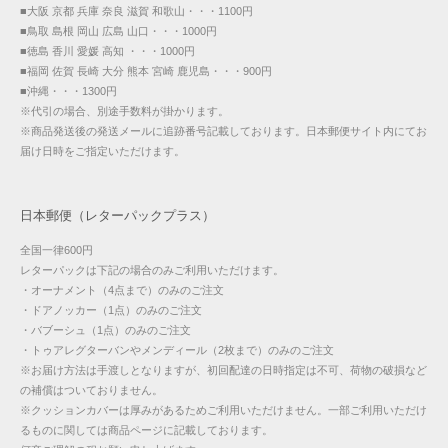
■大阪 京都 兵庫 奈良 滋賀 和歌山・・・1100円
■鳥取 島根 岡山 広島 山口・・・1000円
■徳島 香川 愛媛 高知 ・・・1000円
■福岡 佐賀 長崎 大分 熊本 宮崎 鹿児島・・・900円
■沖縄・・・1300円
※代引の場合、別途手数料が掛かります。
※商品発送後の発送メールに追跡番号記載しております。日本郵便サイト内にてお
届け日時をご指定いただけます。
日本郵便（レターパックプラス）
全国一律600円
レターパックは下記の場合のみご利用いただけます。
・オーナメント（4点まで）のみのご注文
・ドアノッカー（1点）のみのご注文
・バブーシュ（1点）のみのご注文
・トゥアレグターバンやメンディール（2枚まで）のみのご注文
※お届け方法は手渡しとなりますが、初回配達の日時指定は不可、荷物の破損など
の補償はついておりません。
※クッションカバーは厚みがあるためご利用いただけません。一部ご利用いただけ
るものに関しては商品ページに記載しております。