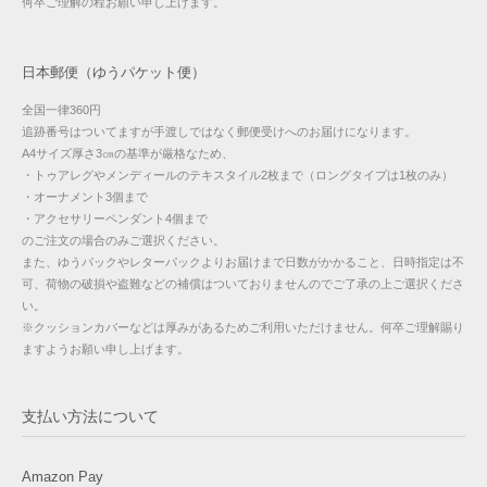
何卒ご理解の程お願い申し上げます。
日本郵便（ゆうパケット便）
全国一律360円
追跡番号はついてますが手渡しではなく郵便受けへのお届けになります。
A4サイズ厚さ3㎝の基準が厳格なため、
・トゥアレグやメンディールのテキスタイル2枚まで（ロングタイプは1枚のみ）
・オーナメント3個まで
・アクセサリーペンダント4個まで
のご注文の場合のみご選択ください。
また、ゆうパックやレターパックよりお届けまで日数がかかること、日時指定は不
可、荷物の破損や盗難などの補償はついておりませんのでご了承の上ご選択くださ
い。
※クッションカバーなどは厚みがあるためご利用いただけません。何卒ご理解賜り
ますようお願い申し上げます。
支払い方法について
Amazon Pay