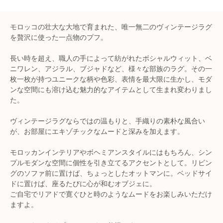
モロッコの壮大な大地で育まれた、唯一無二のヴィンテージラグ
を贅沢に使った一点物のプフ。
長い時を超え、職人の手によって紡がれたボシャルウィット、ベ
ニワレン、アジラル、ブジャドなど、様々な部族のラグ。その一
枚一枚が持つユニークな柄や色彩、表情を最大限に生かし、モダ
ンな空間にも溶け込む魅力的なアイテムとして生まれ変わりまし
た。
ヴィンテージラグならではの温もりと、手織りの素朴な風合い
が、お部屋にエキゾチックなムードと深みを加えます。
モロッカンインテリアやボヘミアンスタイルにはもちろん、シン
プルモダンな空間に個性を引き立てるアクセントとして。リビン
グのソファ前に置けば、ちょっとしたオットマンに。ベッドサイ
ドに置けば、座るたびに心が和むオブジェに。
ご自宅でリアドで寛ぐひと時のようなムードをお楽しみいただけ
ますよ。